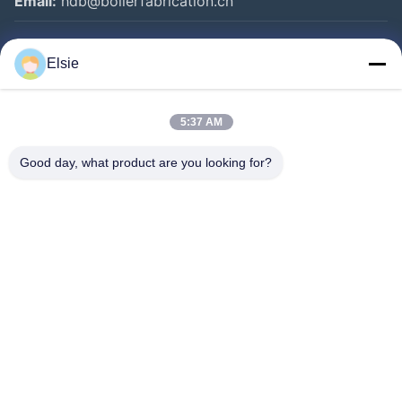
Email:
hdb@boilerfabrication.cn
Быстрые Ссылки
Elsie
Дом
5:37 AM
Продукты
О Нас
Good day, what product are you looking for?
Путешествие Фабрики
Проверка Качества
Свяжитесь Мы
Спросите Цитату
Follow Us