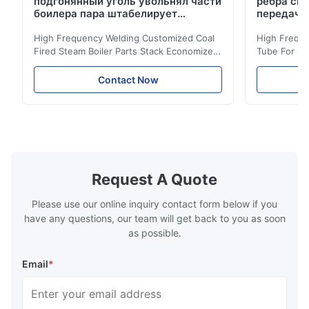
подгонянный уголь увольнял части
ребра сп
боилера пара штабелирует
передачи
катушку экономизатора
High Frequency Welding Customized Coal
High Freque
Fired Steam Boiler Parts Stack Economizer
Tube For Ec
Coil Boiler economizer Boiler Economizer is
economizer 
the energy improving device that helps to
energy impr
Contact Now
reduce the cost of operation by saving the
reduce the 
fuel. The economizer in Boiler tends to
fuel. The ec
make the system more energy efficient. In
make the sy
boilers, economizers are generally
boilers, ec
designed to exchange heat with the fluid,
designed to
generally water. The exhaust from the
generally w
boilers is generally in the temperature
boilers is g
Request A Quote
range of 200°C – 250°C, so there
range of 20
huge
Please use our online inquiry contact form below if you
have any questions, our team will get back to you as soon
as possible.
Email
*