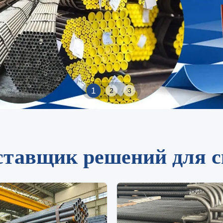
2
1
3
тавщик решений для с