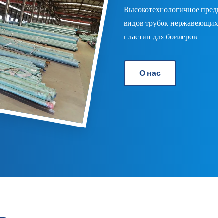
Высокотехнологичное предп
видов трубок нержавеющих,
пластин для боилеров
О нас