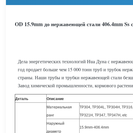
OD 15.9mm до нержавеющей стали 406.4mm Ss с
Дела энергетических технологий Hua Дуна с нержавеющ
год продает больше чем 15 000 тонн труб и трубок не
страны. Наши трубы и трубки нержавеющей стали безш
Завод химической промышленности, кормового растения,
Деталь
Описание
Материальная
TP304, TP304L, TP304H, TP316,
ранг
TP321H, TP347, TP347H, etc
Наружный
15.9mm-406.4mm
диаметр