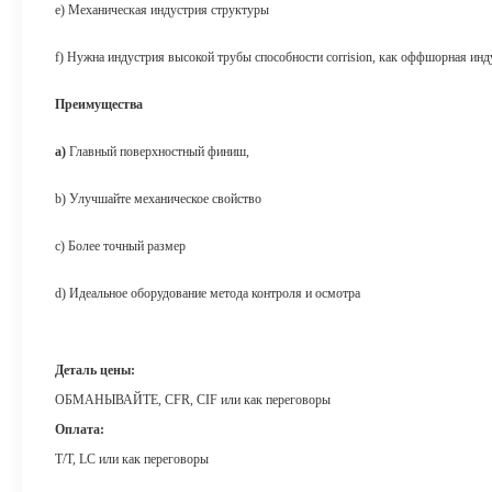
e) Механическая индустрия структуры
f) Нужна индустрия высокой трубы способности corrision, как оффшорная инду
Преимущества
a)
Главный поверхностный финиш,
b) Улучшайте механическое свойство
c) Более точный размер
d) Идеальное оборудование метода контроля и осмотра
Деталь цены:
ОБМАНЫВАЙТЕ, CFR, CIF или как переговоры
Оплата:
T/T, LC или как переговоры