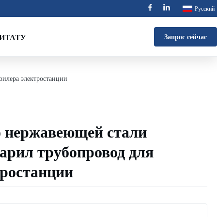
Русский
ИТАТУ
Запрос сейчас
оилера электростанции
 нержавеющей стали
варил трубопровод для
тростанции