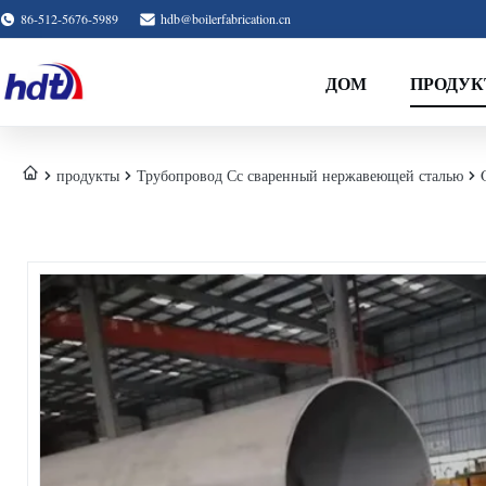
86-512-5676-5989
hdb@boilerfabrication.cn
ДОМ
ПРОДУ
продукты
Трубопровод Сс сваренный нержавеющей сталью