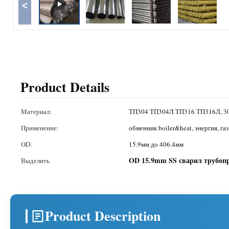
<
Product Details
Материал:
ТП304 ТП304Л ТП316 ТП316Л, 30
Применение:
обменник boiler&heat, энергия, га
OD:
15.9мм до 406.4мм
OD 15.9mm SS сварил трубоп
Выделить
Product Description