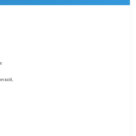
е
еской,