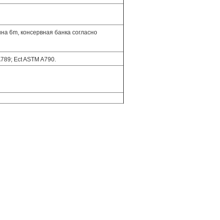
а 6m, консервная банка согласно
789; Ect ASTM A790.