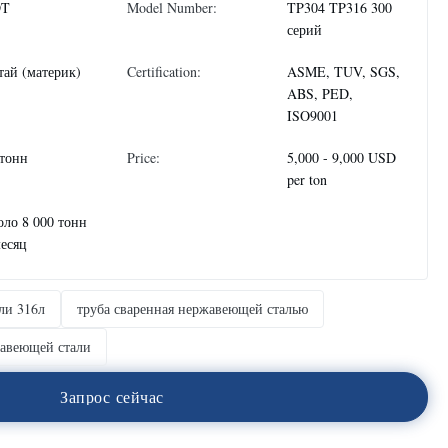
DT
Model Number:
TP304 TP316 300
серий
тай (материк)
Certification:
ASME, TUV, SGS,
ABS, PED,
ISO9001
 тонн
Price:
5,000 - 9,000 USD
per ton
оло 8 000 тонн
месяц
ли 316л
труба сваренная нержавеющей сталью
жавеющей стали
З
а
п
р
о
с
с
е
й
ч
а
с