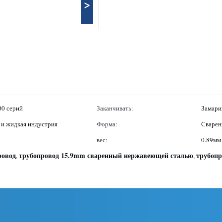
>
0 серий
Заканчивать:
Замари
з и жидкая индустрия
Форма:
Сварен
вес:
0.89мм
ровод
трубопровод 15.9mm сваренный нержавеющей сталью
трубоп
,
,