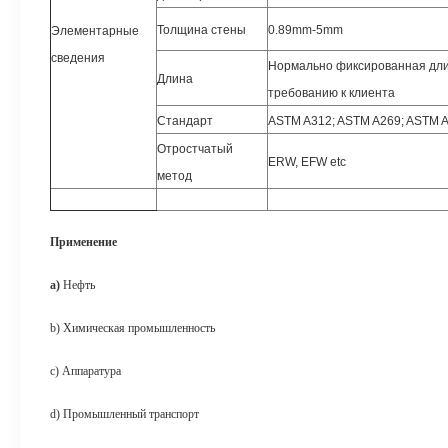
Толщина стены
0.89mm-5mm
Элементарные
сведения
Нормально фиксированная длин
Длина
требованию к клиента
Стандарт
ASTM A312; ASTM A269; ASTM A
Отростчатый
ERW, EFW etc
метод
Применение
a)
Нефть
b) Химическая промышленность
c) Аппаратура
d) Промышленный транспорт