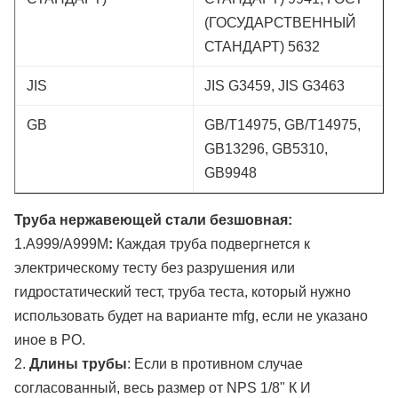
(ГОСУДАРСТВЕННЫЙ
СТАНДАРТ) 5632
JIS
JIS G3459, JIS G3463
GB
GB/T14975, GB/T14975,
GB13296, GB5310,
GB9948
Труба нержавеющей стали безшовная:
1.A999/A999M
:
Каждая труба подвергнется к
электрическому тесту без разрушения или
гидростатический тест, труба теста, который нужно
использовать будет на варианте mfg, если не указано
иное в PO.
2.
Длины трубы
: Если в противном случае
согласованный, весь размер от NPS 1/8" К И