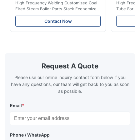
High Frequency Welding Customized Coal
High Freque
Fired Steam Boiler Parts Stack Economizer
Tube For Ec
Coil Boiler economizer Boiler Economizer is
economizer 
the energy improving device that helps to
energy impr
Contact Now
reduce the cost of operation by saving the
reduce the 
fuel. The economizer in Boiler tends to
fuel. The ec
make the system more energy efficient. In
make the sy
boilers, economizers are generally
boilers, ec
designed to exchange heat with the fluid,
designed to
generally water. The exhaust from the
generally w
boilers is generally in the temperature
boilers is g
Request A Quote
range of 200°C – 250°C, so there
range of 20
huge
Please use our online inquiry contact form below if you
have any questions, our team will get back to you as soon
as possible.
Email
*
Phone / WhatsApp