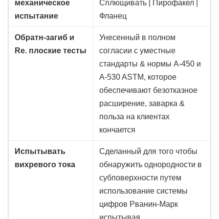
механическое
Сплющивать | Пирофакел |
испытание
Фланец
Обратн-загиб и
Унесенный в полном
Re. плоские тесты
согласии с уместные
стандарты & нормы A-450 и
A-530 ASTM, которое
обеспечивают безотказное
расширение, заварка &
польза на клиентах
кончается
Испытывать
Сделанный для того чтобы
вихревого тока
обнаружить однородности в
субповерхности путем
использование системы
цифров Рванин-Марк
испытывая