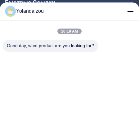
Быстрые Ссылки
Yolanda zou
Дом
Продукты
10:19 AM
О Нас
Good day, what product are you looking for?
Путешествие Фабрики
Проверка Качества
Свяжитесь Мы
Спросите Цитату
Follow Us