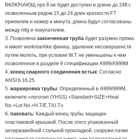
ВКЛЮЧАЮЩ nps 8 не будет доступен в длине до 24ft с
позволенным рядом 15 до 24 длин краткости FT
приемлем и номер и минута, длина будут согласованы
между mfg и покупателем.
3. Позволена
законченная труба
будет разумно пряма
и имеет workmanlike финиш, удаление несовершенств
путем молоть, при условии W.T не уменьшены к чем
позволенное в разделе 9 спецификации A999/A999M
4.
конец сварного соединения встык
: Согласно
ANSI b 16,25
5.
маркировка трубы
: Определенный в A999/999M,
включите «логотип (YHSS) +Standard+SIZE+Heat
No.+Lot No.+H.T/E.T/U.T»
6.
паковать
: Каждый конец трубы защищен
пластиковой крышкой. После этого упакованный
антиржавейной стальной прокладкой, снаружи пачки
пластиковая сплетенная сумка, или полиэтиленовая