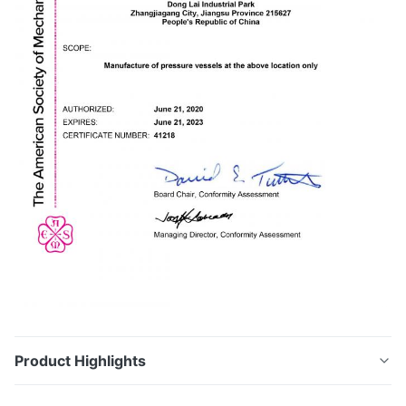
Product Highlights
ASTM трубка нержавеющей стали TP316/316L A312